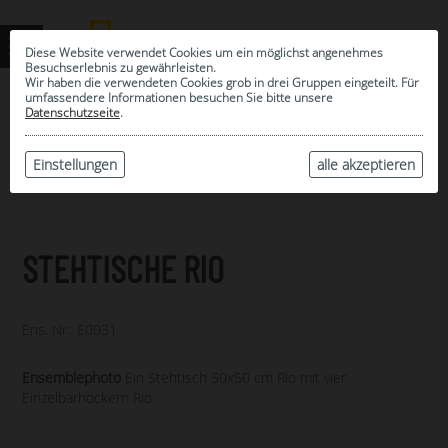
Diese Website verwendet Cookies um ein möglichst angenehmes
Besuchserlebnis zu gewährleisten.
Wir haben die verwendeten Cookies grob in drei Gruppen eingeteilt. Für
umfassendere Informationen besuchen Sie bitte unsere
0
Datenschutzseite
.
MEINE AUSWAHL
ARCHIV
Einstellungen
alle akzeptieren
STEHTISCHE RIO
Ens. Nr.: E0031
Ensemblephoto
Ein Stehtisch 50x50 cm Rio mit vier
Einzelbarhockern Rio