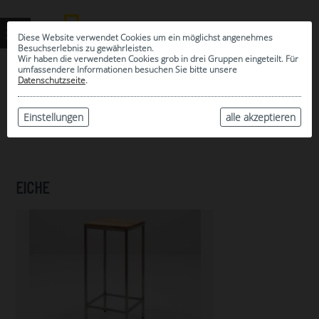
Diese Website verwendet Cookies um ein möglichst angenehmes
Besuchserlebnis zu gewährleisten.
Wir haben die verwendeten Cookies grob in drei Gruppen eingeteilt. Für
umfassendere Informationen besuchen Sie bitte unsere
0
Datenschutzseite
.
MEINE AUSWAHL
ARCHIV
Einstellungen
alle akzeptieren
EICHE