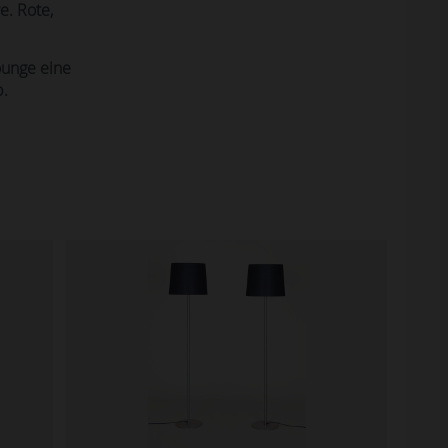
e. Rote,
ounge eine
b.