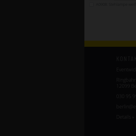
A0908: Stehlampe wei
KONTA
Eventwid
Ringbahn
12099 Be
030 95 9
berlin@
Details »