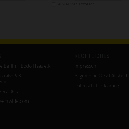
ß
A0909: Stehlampe rot
KT
RECHTLICHES
e Berlin | Bodo Haas e.K.
Impressum
straße 6-8
Allgemeine Geschäftsbed
rlin
Datenschutzerklärung
9 97 88 0
eventwide.com