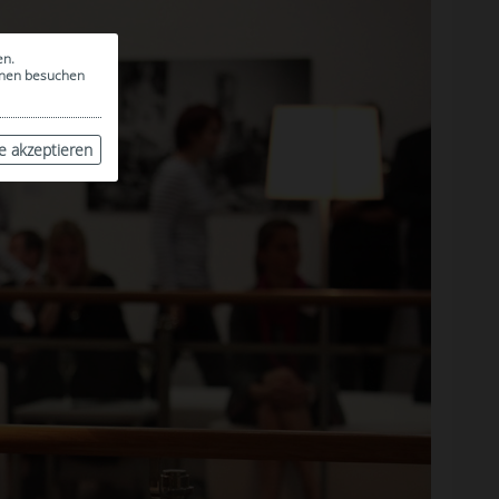
en.
ionen besuchen
le akzeptieren