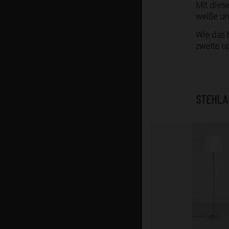
Mit dies
weiße un
Wie das 
zweite o
STEHLA