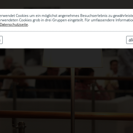
erwendet Cookies um ein möglichst angenehmes Besuchserlebnis zu gewährleist
erwendeten Cookies grob in drei Gruppen eingeteilt. Für umfassendere Informat
Datenschutzseite
.
n
al