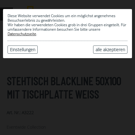
Diese Website verwendet Cookies um ein möglichst angenehmes
Besuchserlebnis zu gewährleisten.
Wir haben die verwendeten Cookies grob in drei Gruppen eingeteilt. Für
umfassendere Informationen besuchen Sie bitte unsere
0
Datenschutzseite
.
MEINE AUSWAHL
ARCHIV
Einstellungen
alle akzeptieren
STEHTISCH BLACKLINE 50X100
MIT TISCHPLATTE WEISS
Art. Nr.: A3222
Eventwide Collection