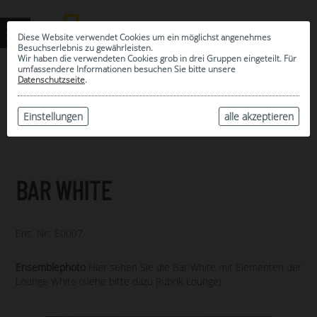
Diese Website verwendet Cookies um ein möglichst angenehmes
Besuchserlebnis zu gewährleisten.
Wir haben die verwendeten Cookies grob in drei Gruppen eingeteilt. Für
umfassendere Informationen besuchen Sie bitte unsere
0
Datenschutzseite
.
MEINE AUSWAHL
ARCHIV
Einstellungen
alle akzeptieren
BAR WHITE
Ens. Nr.: E0007
Ensemblephoto
Hier sehen Sie die Bar White mit Elementen der
Lounge White (siehe bitte dazu Rubrik Lounge)