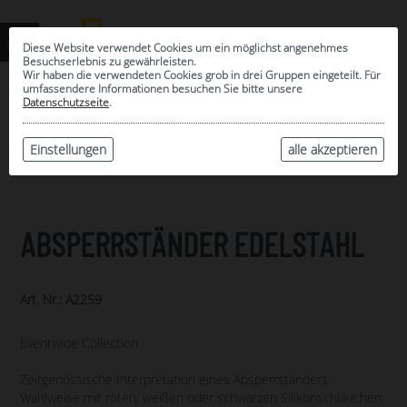
Diese Website verwendet Cookies um ein möglichst angenehmes
Besuchserlebnis zu gewährleisten.
Wir haben die verwendeten Cookies grob in drei Gruppen eingeteilt. Für
umfassendere Informationen besuchen Sie bitte unsere
0
Datenschutzseite
.
MEINE AUSWAHL
ARCHIV
Einstellungen
alle akzeptieren
ABSPERRSTÄNDER EDELSTAHL
Art. Nr.: A2259
Eventwide Collection
Zeitgenössische Interpretation eines Absperrständers.
Wahlweise mit roten, weißen oder schwarzen Silikonschläuchen