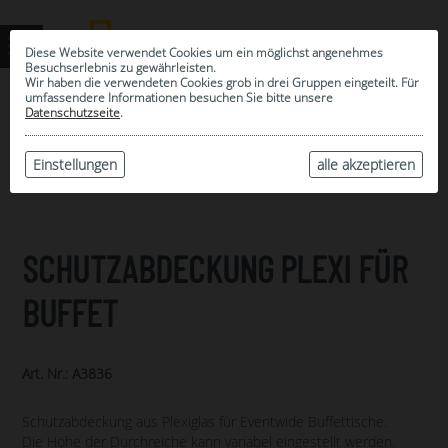
Diese Website verwendet Cookies um ein möglichst angenehmes
Besuchserlebnis zu gewährleisten.
Wir haben die verwendeten Cookies grob in drei Gruppen eingeteilt. Für
umfassendere Informationen besuchen Sie bitte unsere
0
Datenschutzseite
.
MEINE AUSWAHL
ARCHIV
Einstellungen
alle akzeptieren
SCHUTZABDECKUNG PLEXI FÜR
BUFFET
Art. Nr.: A3836
Schutzabdeckung aus Plexiglas für Eventwide Buffettische.
Die Höhe der Durchreiche kann variabel eingestellt werden.