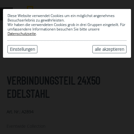
Diese Website verwendet Cookies um ein möglichst angenehmes
Besuchserlebnis zu gewährleisten.
Wir haben die verwendeten Cookies grob in drei Gruppen eingeteilt. Für
umfassendere Informationen besuchen Sie bitte unsere
0
Datenschutzseite
.
MEINE AUSWAHL
ARCHIV
Einstellungen
alle akzeptieren
VERBINDUNGSTEIL 24X50
EDELSTAHL
Art. Nr.: A2894
Eventwide Collection