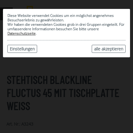
Diese Website verwendet Cookies um ein möglichst angenehmes
Besuchserlebnis zu gewährleisten.
Wir haben die verwendeten Cookies grob in drei Gruppen eingeteilt. Für
umfassendere Informationen besuchen Sie bitte unsere
0
Datenschutzseite
.
MEINE AUSWAHL
ARCHIV
Einstellungen
alle akzeptieren
STEHTISCH BLACKLINE
FLUCTUS 45 MIT TISCHPLATTE
WEISS
Art. Nr.: A3243