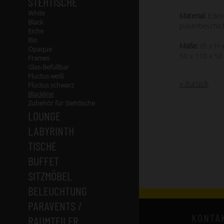
STEHTISCHE
White
Material:
Edels
Black
pulverbeschic
Eiche
Rio
Maße:
(B x H x
Opaque
50 x 110 x 50
Frames
Glas-Befüllbar
Fluctus weiß
« zurück
Fluctus schwarz
Blackline
Zubehör für Stehtische
LOUNGE
LABYRINTH
TISCHE
BUFFET
SITZMÖBEL
BELEUCHTUNG
PARAVENTS /
KONTA
RAUMTEILER