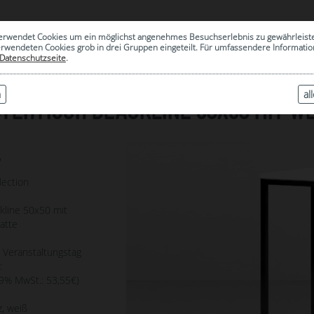
0
erwendet Cookies um ein möglichst angenehmes Besuchserlebnis zu gewährleist
|
ARCHIV
erwendeten Cookies grob in drei Gruppen eingeteilt. Für umfassendere Informat
Datenschutzseite
.
n
al
TEHTISCH BLACKLINE 50X50 MIT WE
6
lection
ckline 50x50 mit
atte
o Veranstaltungstag
:
19% MwSt.: 53,55€)
, weiß