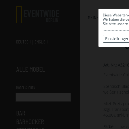
Diese Website v
MEINE AUSWAHL
Wir haben die v
Sie bitte unsere
Einstellunge
S
DEUTSCH
ENGLISH
Art. Nr.: A321
ALLE MÖBEL
Eventwide Col
Stehtisch Bla
MÖBEL SUCHEN
weißer Tischpl
Miet-Preis pr
zzgl. Transport
BAR
45,00€ (inkl. 
BARHOCKER
Farbe:
schwarz