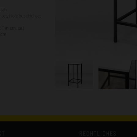
tahl
htet, Holz beschichtet
 T in cm, ca.)
 cm
KT
RECHTLICHES