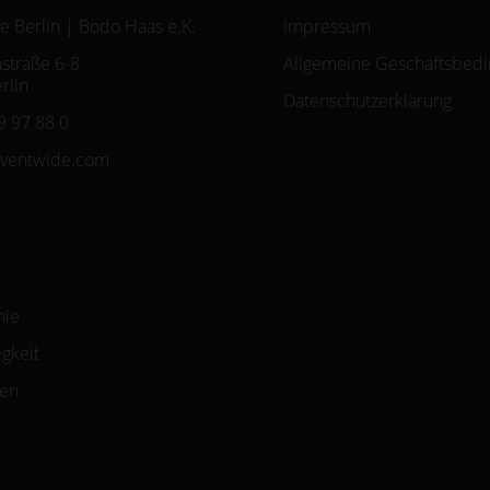
e Berlin | Bodo Haas e.K.
Impressum
straße 6-8
Allgemeine Geschäftsbed
rlin
Datenschutzerklärung
9 97 88 0
eventwide.com
hie
gkeit
zen