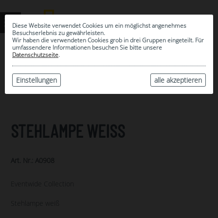
Diese Website verwendet Cookies um ein möglichst angenehmes
Besuchserlebnis zu gewährleisten.
Wir haben die verwendeten Cookies grob in drei Gruppen eingeteilt. Für
umfassendere Informationen besuchen Sie bitte unsere
0
Datenschutzseite
.
MEINE AUSWAHL
ARCHIV
Einstellungen
alle akzeptieren
STEHLAMPE WEISS
Art. Nr.: A0908
Eventwide Collection
Stehlampe weiß