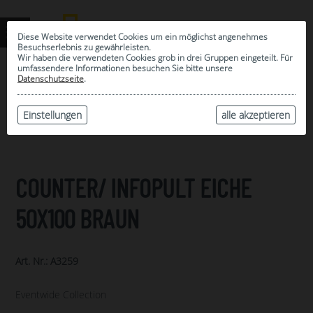
Diese Website verwendet Cookies um ein möglichst angenehmes
Besuchserlebnis zu gewährleisten.
Wir haben die verwendeten Cookies grob in drei Gruppen eingeteilt. Für
umfassendere Informationen besuchen Sie bitte unsere
0
Datenschutzseite
.
MEINE AUSWAHL
ARCHIV
Einstellungen
alle akzeptieren
COUNTER/ INFOPULT EICHE
50X100 BRAUN
Art. Nr.: A3259
Eventwide Collection