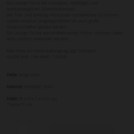
Die Lounge Pia ist ein modulares, vielfältiges und
outdoortaugliches Sitzmöbelkonzept.
Alle Teile sind beliebig miteinander kombinierbar. Es können
sowohl einzelne Sitzgelegenheiten als auch große
Sitzlandschaften gebaut werden.
Die Lounge Pia hat wasserabweisende Polster und kann daher
auch outdoor verwendet werden.
Miet-Preis pro Veranstaltungstag zzgl. Transport:
45,00€ (inkl. 19% MwSt.: 53,55€)
Farbe:
beige silber
Material:
Edelstahl, Textil
Maße:
(B x H x T in cm, ca.)
75x43x75 cm