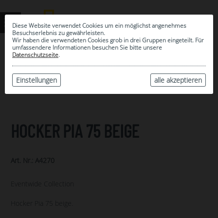
Diese Website verwendet Cookies um ein möglichst angenehmes
Besuchserlebnis zu gewährleisten.
Wir haben die verwendeten Cookies grob in drei Gruppen eingeteilt. Für
umfassendere Informationen besuchen Sie bitte unsere
0
Datenschutzseite
.
MEINE AUSWAHL
ARCHIV
Einstellungen
alle akzeptieren
HOCKER PIA 75 BEIGE
Art. Nr.: A4270
Eventwide Collection
Hocker Pia 75 beige.