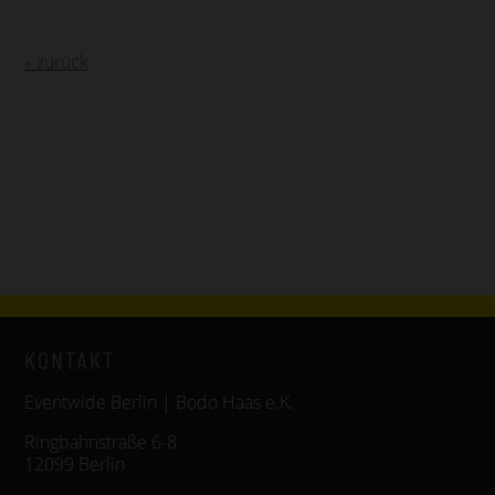
« zurück
KONTAKT
Eventwide Berlin | Bodo Haas e.K.
Ringbahnstraße 6-8
12099 Berlin