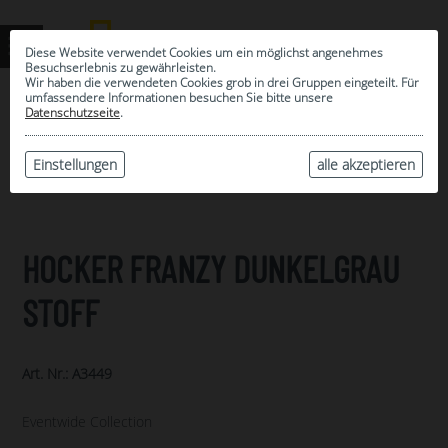
Diese Website verwendet Cookies um ein möglichst angenehmes
Besuchserlebnis zu gewährleisten.
Wir haben die verwendeten Cookies grob in drei Gruppen eingeteilt. Für
umfassendere Informationen besuchen Sie bitte unsere
0
Datenschutzseite
.
MEINE AUSWAHL
ARCHIV
Einstellungen
alle akzeptieren
HOCKER FRANZY DUNKELGRAU
STOFF
Art. Nr.: A3449
Eventwide Collection