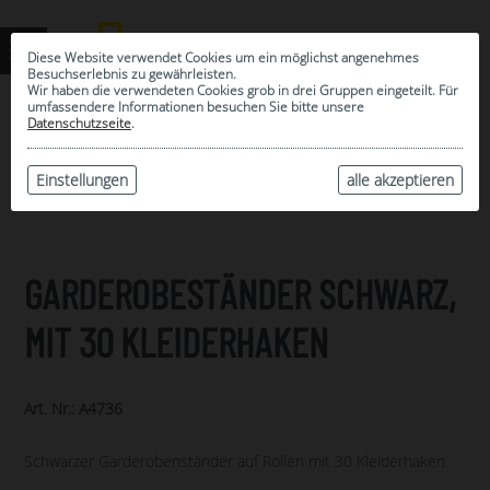
Diese Website verwendet Cookies um ein möglichst angenehmes
Besuchserlebnis zu gewährleisten.
Wir haben die verwendeten Cookies grob in drei Gruppen eingeteilt. Für
umfassendere Informationen besuchen Sie bitte unsere
0
Datenschutzseite
.
MEINE AUSWAHL
ARCHIV
Einstellungen
alle akzeptieren
GARDEROBESTÄNDER SCHWARZ,
MIT 30 KLEIDERHAKEN
Art. Nr.: A4736
Schwarzer Garderobenständer auf Rollen mit 30 Kleiderhaken.