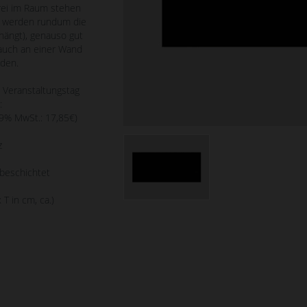
frei im Raum stehen
s werden rundum die
hängt), genauso gut
auch an einer Wand
den.
o Veranstaltungstag
:
19% MwSt.: 17,85€)
z
beschichtet
 T in cm, ca.)