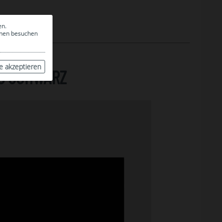
en.
ionen besuchen
le akzeptieren
40 SCHWARZ