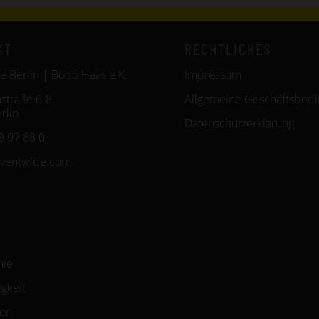
KT
RECHTLICHES
e Berlin | Bodo Haas e.K.
Impressum
straße 6-8
Allgemeine Geschäftsbed
rlin
Datenschutzerklärung
9 97 88 0
eventwide.com
hie
gkeit
zen