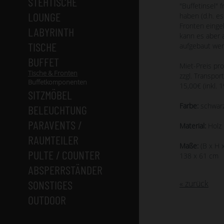
STEHTISCHE
"Buffetinsel" 
LOUNGE
haben (d.h. e
Fronten einge
LABYRINTH
kann es aber 
TISCHE
aufgebaut wer
BUFFET
Miet-Preis pr
Tische & Fronten
zzgl. Transport
Buffetkomponenten
15,00€ (inkl. 
SITZMÖBEL
Farbe:
schwar
BELEUCHTUNG
PARAVENTS /
Material:
Holz 
RAUMTEILER
Maße:
(B x H x
PULTE / COUNTER
138 x 61 cm
ABSPERRSTÄNDER
SONSTIGES
« zurück
OUTDOOR