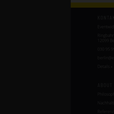
KONTA
Eventwid
Ringbahn
12099 Be
030 95 9
berlin@
Details »
ABOUT
Philosop
Nachhalti
Referen