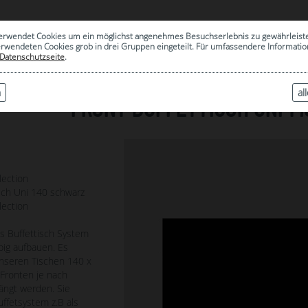
0
erwendet Cookies um ein möglichst angenehmes Besuchserlebnis zu gewährleist
|
ARCHIV
erwendeten Cookies grob in drei Gruppen eingeteilt. Für umfassendere Informat
Datenschutzseite
.
n
al
FRONT BUFFETTISCH UNI 1
1
lection
isch Uni 140 schwarz
lection
es Buffettisch System
ebig aufbauen. Es
nseren Tischen 140 x
 Fronten je nach
ängt werden. Sie
ffetsystem z.B als