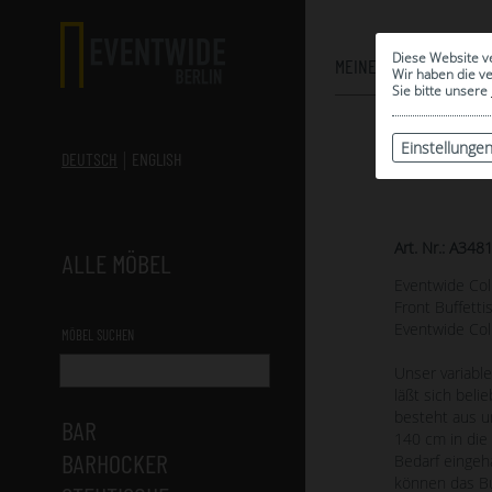
Diese Website v
MEINE AUSWAHL
Wir haben die v
Sie bitte unsere
Einstellunge
DEUTSCH
ENGLISH
Art. Nr.: A348
ALLE MÖBEL
Eventwide Col
Front Buffett
Eventwide Col
MÖBEL SUCHEN
Unser variabl
läßt sich beli
besteht aus u
BAR
140 cm in die
BARHOCKER
Bedarf eingeh
können das Bu