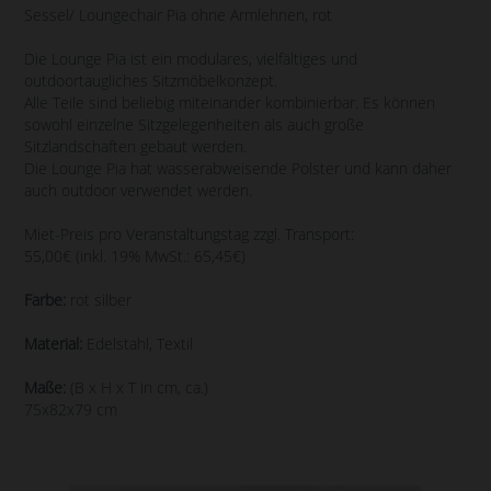
Sessel/ Loungechair Pia ohne Armlehnen, rot
Die Lounge Pia ist ein modulares, vielfältiges und
outdoortaugliches Sitzmöbelkonzept.
Alle Teile sind beliebig miteinander kombinierbar. Es können
sowohl einzelne Sitzgelegenheiten als auch große
Sitzlandschaften gebaut werden.
Die Lounge Pia hat wasserabweisende Polster und kann daher
auch outdoor verwendet werden.
Miet-Preis pro Veranstaltungstag zzgl. Transport:
55,00€ (inkl. 19% MwSt.: 65,45€)
Farbe:
rot silber
Material:
Edelstahl, Textil
Maße:
(B x H x T in cm, ca.)
75x82x79 cm