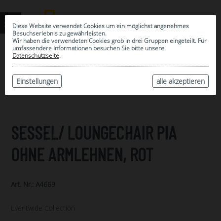
Diese Website verwendet Cookies um ein möglichst angenehmes
Besuchserlebnis zu gewährleisten.
Wir haben die verwendeten Cookies grob in drei Gruppen eingeteilt. Für
umfassendere Informationen besuchen Sie bitte unsere
0
Datenschutzseite
.
MEINE AUSWAHL
ARCHIV
Einstellungen
alle akzeptieren
SESSEL/ LOUNGECHAIR PIA
OHNE ARMLEHNEN, ROT
Art. Nr.: A4669
Eventwide Collection