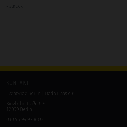
« zurück
KONTAKT
Eventwide Berlin | Bodo Haas e.K.
Ringbahnstraße 6-8
12099 Berlin
030 95 99 97 88 0