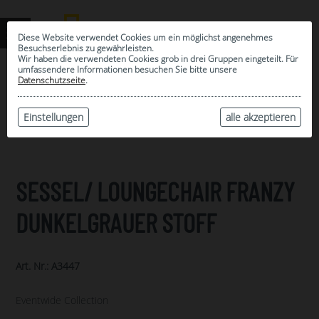
Diese Website verwendet Cookies um ein möglichst angenehmes
Besuchserlebnis zu gewährleisten.
Wir haben die verwendeten Cookies grob in drei Gruppen eingeteilt. Für
umfassendere Informationen besuchen Sie bitte unsere
0
Datenschutzseite
.
MEINE AUSWAHL
ARCHIV
Einstellungen
alle akzeptieren
SESSEL/ LOUNGECHAIR FRANZY
DUNKELGRAUER STOFF
Art. Nr.: A3447
Eventwide Collection