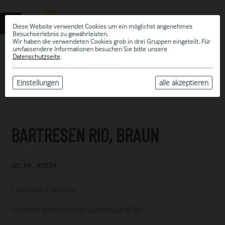
Diese Website verwendet Cookies um ein möglichst angenehmes
Besuchserlebnis zu gewährleisten.
Wir haben die verwendeten Cookies grob in drei Gruppen eingeteilt. Für
umfassendere Informationen besuchen Sie bitte unsere
0
Datenschutzseite
.
MEINE AUSWAHL
ARCHIV
Einstellungen
alle akzeptieren
BARTRESEN RIO, BRAUN
Art. Nr.: A1024
Eventwide Collection
Einzelner Bartresen mit Barfrontplatte Rio