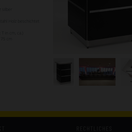
 silber
tahl Holz beschichtet
 T in cm, ca.)
x 75 cm
KT
RECHTLICHES