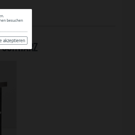
en.
ionen besuchen
le akzeptieren
, SCHWARZ