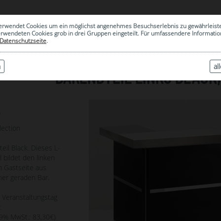
0
erwendet Cookies um ein möglichst angenehmes Besuchserlebnis zu gewährleist
|
ARCHIV
erwendeten Cookies grob in drei Gruppen eingeteilt. Für umfassendere Informat
Datenschutzseite
.
n
al
BARENDTEIL LINKS BLACK
2
lection
eil Black. Dieses L-
l bildet den linken
n Gastseite aus
ner geraden Bar.
o Veranstaltungstag
:
19% MwSt.: 83,30€)