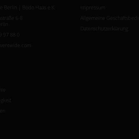
e Berlin | Bodo Haas e.K.
Impressum
straße 6-8
Allgemeine Geschäftsbed
rlin
Datenschutzerklärung
9 97 88 0
eventwide.com
hie
gkeit
zen