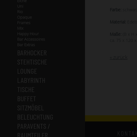
Eiche
Uni
Farbe:
schwarz
Rio
Opaque
Material:
Edels
Frames
Mix
Happy Hour
Maße:
(B x H x
Bar Accessoires
ca. 75 x 120 
Bar Extras
BARHOCKER
« zurück
STEHTISCHE
LOUNGE
LABYRINTH
TISCHE
BUFFET
SITZMÖBEL
BELEUCHTUNG
PARAVENTS /
KONTA
RAUMTEILER