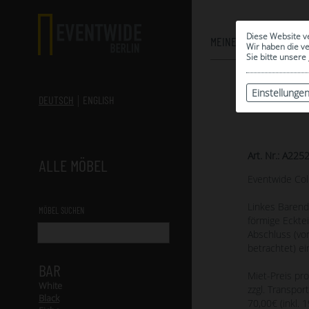
Diese Website v
MEINE AUSWAHL
Wir haben die v
Sie bitte unsere
Einstellunge
DEUTSCH
ENGLISH
Art. Nr.: A225
ALLE MÖBEL
Eventwide Col
Linkes Barendt
MÖBEL SUCHEN
förmige Ecktei
Abschluss (vo
betrachtet) ei
BAR
Miet-Preis pr
White
zzgl. Transport
Black
70,00€ (inkl. 