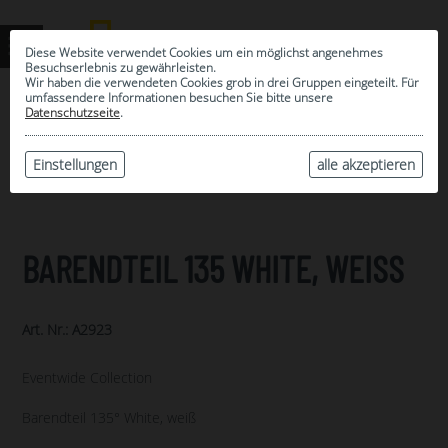
Diese Website verwendet Cookies um ein möglichst angenehmes
Besuchserlebnis zu gewährleisten.
Wir haben die verwendeten Cookies grob in drei Gruppen eingeteilt. Für
umfassendere Informationen besuchen Sie bitte unsere
0
Datenschutzseite
.
MEINE AUSWAHL
ARCHIV
Einstellungen
alle akzeptieren
BARENDTEIL 135 WHITE, WEISS
Art. Nr.: A2923
Eventwide Collection
Barendteil 135° White, weiß