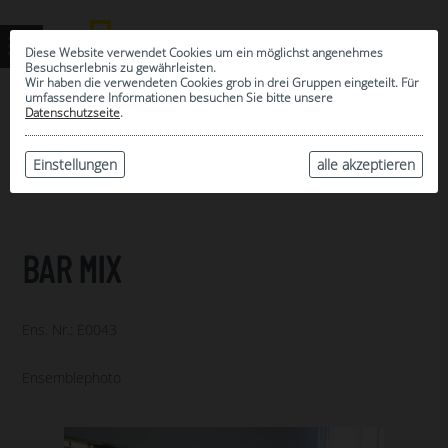
Diese Website verwendet Cookies um ein möglichst angenehmes
Besuchserlebnis zu gewährleisten.
Wir haben die verwendeten Cookies grob in drei Gruppen eingeteilt. Für
umfassendere Informationen besuchen Sie bitte unsere
0
Datenschutzseite
.
MEINE AUSWAHL
ARCHIV
Einstellungen
alle akzeptieren
BAR MIX
Ens. Nr.: E0043
Ensemblephoto